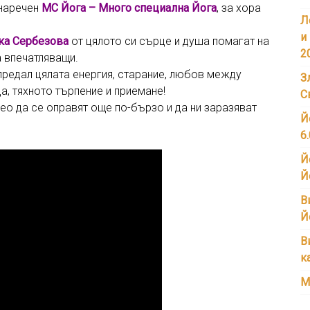
 наречен
МС Йога – Много специална Йога
, за хора
Л
и
ка Сербезова
от цялото си сърце и душа помагат на
2
а впечатляващи.
 предал цялата енергия, старание, любов между
З
а, тяхното търпение и приемане!
С
ео да се оправят още по-бързо и да ни заразяват
Й
6
Й
Й
В
Й
В
к
М