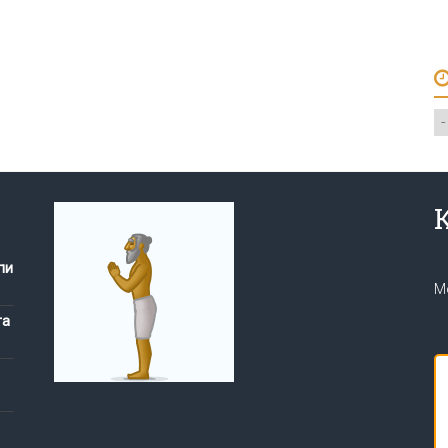
А
пи
М
га