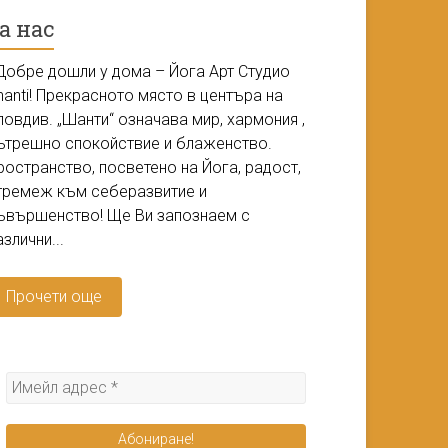
а нас
обре дошли у дома – Йога Арт Студио
hanti! Прекрасното място в центъра на
ловдив. „Шанти“ означава мир, хармония ,
ътрешно спокойствие и блаженство.
ространство, посветено на Йога, радост,
тремеж към себеразвитие и
ъвършенство! Ще Ви запознаем с
азлични...
Прочети още