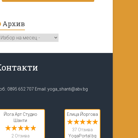
Архив
рхив
Контакти
об.:
0895 652 707
Email:
yoga_shanti@abv.bg
Йога Арт Студио
Елица Йоргова
Шанти
37 Отзива
2 Отзива
YogaPortal.bg