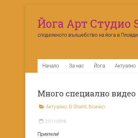
Skip
to
Йога Арт Студио 
content
споделеното вълшебство на йога в Пловди
Начало
За нас
Йога
Актуално
Много специално видео 
Актуално
,
В Shanti
,
Всичко
27/11/2018
Приятели!