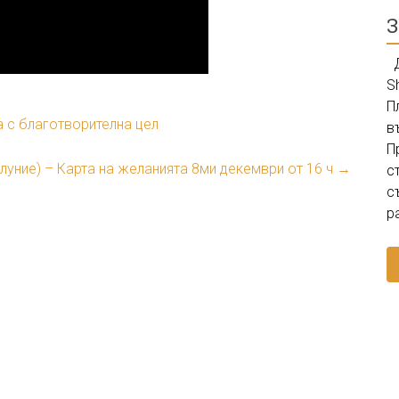
З
Д
S
П
 с благотворителна цел
в
П
луние) – Карта на желанията 8ми декември от 16 ч
→
с
с
р