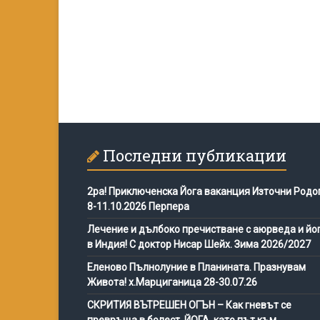
Последни публикации
2ра! Приключенска Йога ваканция Източни Родо
8-11.10.2026 Перпера
Лечение и дълбоко пречистване с аюрведа и йо
в Индия! С доктор Нисар Шейх. Зима 2026/2027
Еленово Пълнолуние в Планината. Празнувам
Живота! х.Марциганица 28-30.07.26
СКРИТИЯ ВЪТРЕШЕН ОГЪН – Как гневът се