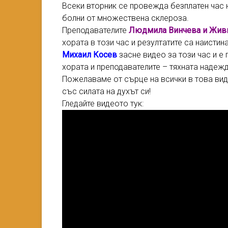
Всеки вторник се провежда безплатен час
болни от множествена склероза.
Преподавателите
Людмила Винчева и Жив
хората в този час и резултатите са наистин
Михаил Косев
засне видео за този час и е
хората и преподавателите – тяхната надежд
Пожелаваме от сърце на всички в това вид
със силата на духът си!
Гледайте видеото тук: