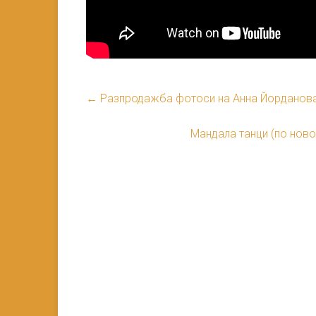
←
Разпродажба фотоси на Анна Йорданова
Мандала танци (по ново