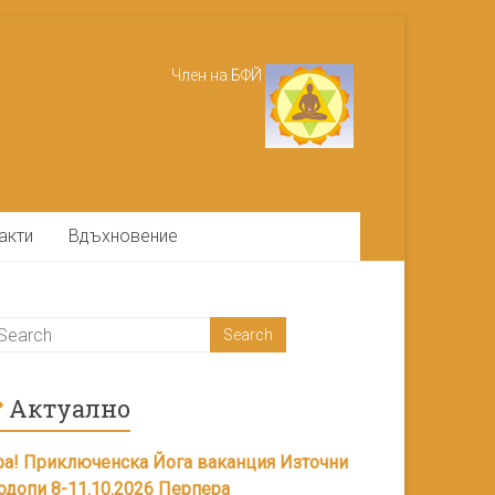
Член на БФЙ
акти
Вдъхновение
Актуално
ра! Приключенска Йога ваканция Източни
одопи 8-11.10.2026 Перпера