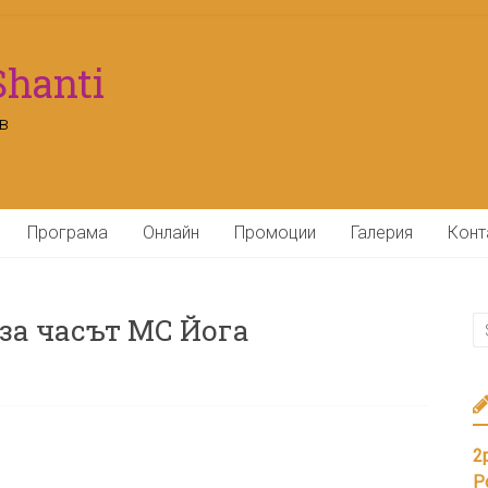
Shanti
в
Програма
Онлайн
Промоции
Галерия
Конт
за часът МС Йога
2
Р