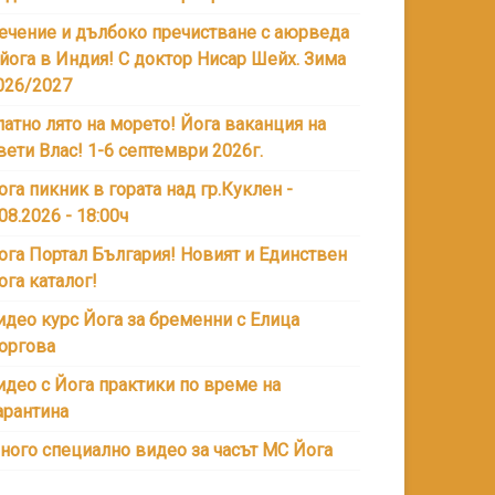
ечение и дълбоко пречистване с аюрведа
 йога в Индия! С доктор Нисар Шейх. Зима
026/2027
латно лято на морето! Йога ваканция на
вети Влас! 1-6 септември 2026г.
ога пикник в гората над гр.Куклен -
.08.2026 - 18:00ч
ога Портал България! Новият и Единствен
ога каталог!
идео курс Йога за бременни с Елица
оргова
идео с Йога практики по време на
арантина
ного специално видео за часът МС Йога